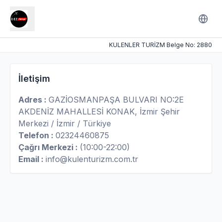
KULENLER TURİZM
Belge No
:
2880
İletişim
Adres :
GAZİOSMANPAŞA BULVARI NO:2E
AKDENİZ MAHALLESİ KONAK
, İzmir Şehir
Merkezi
/ İzmir
/ Türkiye
Telefon :
02324460875
Çağrı Merkezi :
(10:00-22:00)
Email :
info@kulenturizm.com.tr