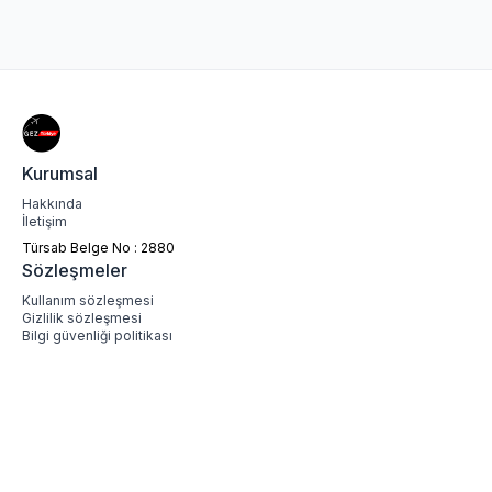
Kurumsal
Hakkında
İletişim
Türsab Belge No
:
2880
Sözleşmeler
Kullanım sözleşmesi
Gizlilik sözleşmesi
Bilgi güvenliği politikası
KVKK aydınlatma metni
KVKK işlenmesi politikası
Çerez politikası
Ödeme Seçenekleri